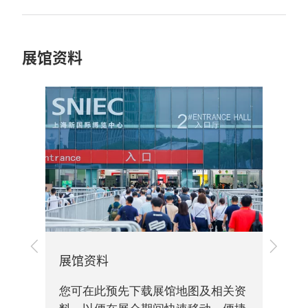
展馆资料
上
下
展馆资料
一
一
旅
步
步
您可在此预先下载展馆地图及相关资
交通
您