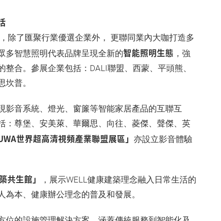
活
會，除了匯聚行業優選企業外， 更聯同業內大咖打造多
智能照明生態
眾多智慧照明代表品牌呈現全新的
，強
整合。參展企業包括：DALI聯盟、西蒙、平頭熊、
思坎普。
現影音系統、燈光、窗簾等智能家居產品的互聯互
括：尊堡、安美萊、華爾思、向往、菱傑、聲傑、英
UWA世界超高清視頻產業聯盟展區」
亦設立影音體驗
健築共生館」
，展示WELL健康建築理念融入日常生活的
人為本、健康辦公理念的普及和發展。
方位的設施管理解決方案，涵蓋傳統服務到智能化及