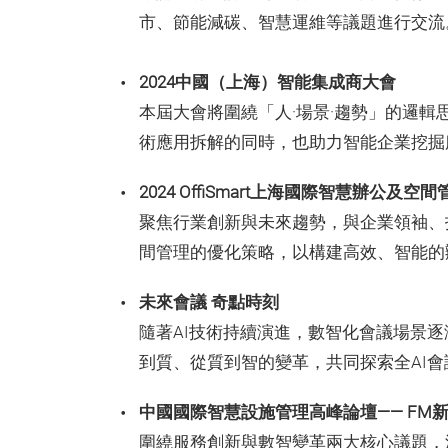
市、節能減碳、智慧運維等議題進行交流
2024中國（上海）智能集成商大會
本屆大會將圍繞「人·場景·趨勢」的邏
術應用拆解的同時，也助力智能企業挖掘
2024 OffiSmart上海國際智慧辦公及空
聚焦行業創新與未來趨勢，與企業領袖、
間管理的優化策略，以構建高效、智能的
未來會議 奇點時刻
隨著AI技術持續演進，數智化會議場景
到質、從質到智的變革，共同探索全AI
中國國際智慧設施管理高峰論壇—— FM
圍繞服務創新與數智變革兩大核心議題，