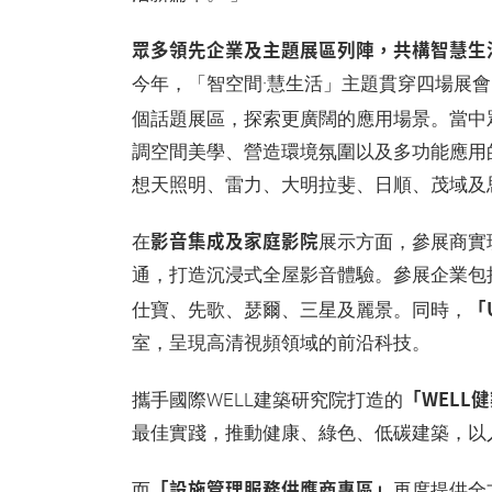
眾多領先企業及主題展區列陣，共構智慧生
今年，「智空間·慧生活」主題貫穿四場展
個話題展區，探索更廣闊的應用場景。當中
調空間美學、營造環境氛圍以及多功能應用的
想天照明、雷力、大明拉斐、日順、茂域及
影音集成及家庭影院
在
展示方面，參展商實
通，打造沉浸式全屋影音體驗。參展企業包
「
仕寶、先歌、瑟爾、三星及麗景。同時，
室，呈現高清視頻領域的前沿科技。
「WELL
攜手國際WELL建築研究院打造的
最佳實踐，推動健康、綠色、低碳建築，以
「設施管理服務供應商專區」
而
再度提供全