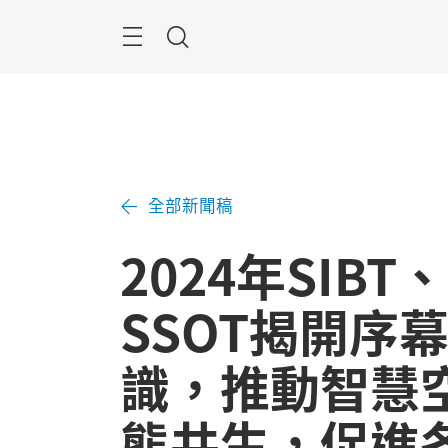
跳
過
Navigation
搜
索
全部新聞稿
2024年SIBT
SSOT揭開序
識，推動智慧
態共生，促進